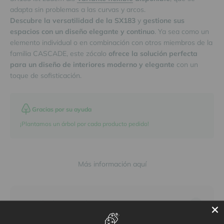
adapta sin problemas a las curvas y arcos.
Descubre la versatilidad de la SX183
y
gestione sus
espacios con un diseño elegante y continuo
. Ya sea como un
elemento individual o en combinación con otros miembros de la
familia CASCADE, este zócalo
ofrece la solución perfecta
para un diseño de interiores moderno y elegante
con un
toque de sofisticación.
Gracias por su ayuda
¡Plantamos un árbol por cada producto pedido!
Más información aquí
Vorteile de Duropolymer