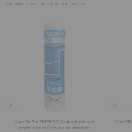
DecoFix Pro FDP500 310 ml Adhesivo de
DecoFill
montaje para Cornisas en interiores