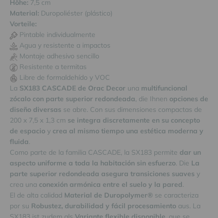
Höhe:
7,5 cm
Material:
Duropoliéster (plástico)
Vorteile:
Pintable individualmente
Agua y resistente a impactos
Montaje adhesivo sencillo
Resistente a termitas
Libre de formaldehído y VOC
La
SX183 CASCADE de Orac Decor
una
multifuncional
zócalo con parte superior redondeada
, die Ihnen
opciones de
diseño diversas
se abre. Con sus dimensiones compactas de
200 x 7,5 x 1,3 cm
se integra discretamente en su concepto
de espacio
y
crea al mismo tiempo una estética moderna y
fluida
.
Como parte de la familia CASCADE, la SX183 permite
dar un
aspecto uniforme a toda la habitación sin esfuerzo
. Die
La
parte superior redondeada asegura transiciones suaves
y
crea una
conexión armónica entre el suelo y la pared
.
El de alta calidad
Material de Duropolymer®
se caracteriza
por su
Robustez, durabilidad y fácil procesamiento
aus. La
SX183 ist zudem als
Variante flexible
disponible
, que se