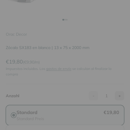
Ir al artículo 1
Ir al artículo 2
Ir al artículo 3
Orac Decor
Zócalo SX183 en blanco | 13 x 75 x 2000 mm
Precio de oferta
€19,80
(€9,90/m)
Impuestos incluidos. Los
gastos de envío
se calculan al finalizar la
compra
Anzahl
-
+
Standard
€19,80
Standard Preis