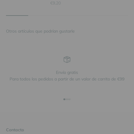
Precio de oferta
€9,20
Envío gratis
Para todos los pedidos a partir de un valor de carrito de €99
Ir al artículo 1
Ir al artículo 2
Ir al artículo 3
Ir al artículo 4
Contacto